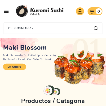

0
01
Maki Blossom
Maki Rebozado De Philadelphia Cubierto
De Salmón Picado Con Salsa Teriyaki
Lo Quiero
Productos / Categoria