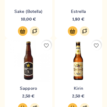
Sake (botella)
Estrella
10,00 €
1,80 €
favorite_border
favorite_border
Sapporo
Kirin
2,50 €
2,50 €